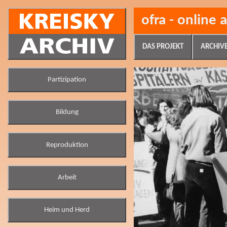
ofra - online 
DAS PROJEKT
ARCHIV
Partizipation
Bildung
Reproduktion
Arbeit
Heim und Herd