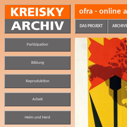
ofra - online 
DAS PROJEKT
ARCHIV
Partizipation
Bildung
Reproduktion
Arbeit
Heim und Herd